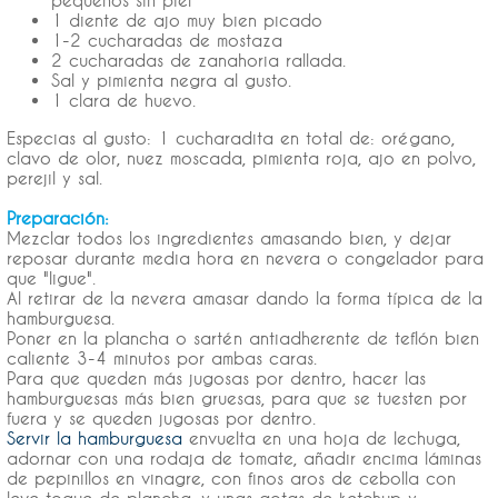
pequeños sin piel
1 diente de ajo muy bien picado
1-2 cucharadas de mostaza
2 cucharadas de zanahoria rallada.
Sal y pimienta negra al gusto.
1 clara de huevo.
Especias al gusto: 1 cucharadita en total de: orégano,
clavo de olor, nuez moscada, pimienta roja, ajo en polvo,
perejil y sal.
Preparación:
Mezclar todos los ingredientes amasando bien, y dejar
reposar durante media hora en nevera o congelador para
que "ligue".
Al retirar de la nevera amasar dando la forma típica de la
hamburguesa.
Poner en la plancha o sartén antiadherente de teflón bien
caliente 3-4 minutos por ambas caras.
Para que queden más jugosas por dentro, hacer las
hamburguesas más bien gruesas, para que se tuesten por
fuera y se queden jugosas por dentro.
Servir la hamburguesa
envuelta en una hoja de lechuga,
adornar con una rodaja de tomate, añadir encima láminas
de pepinillos en vinagre, con finos aros de cebolla con