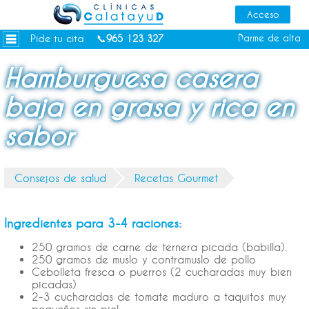
Dietas personalizadas
Tratamientos Corporales
Pide tu cita
Darme de alta
📞
965 123 327
Medicina Estética
Hamburguesa casera
Depilación Láser Alicante
baja en grasa y rica en
Contacto
sabor
Tienda
Consejos de salud
Consejos de salud
Recetas Gourmet
Ingredientes para 3-4 raciones:
250 gramos de carne de ternera picada (babilla).
250 gramos de muslo y contramuslo de pollo
Cebolleta fresca o puerros (2 cucharadas muy bien
picadas)
2-3 cucharadas de tomate maduro a taquitos muy