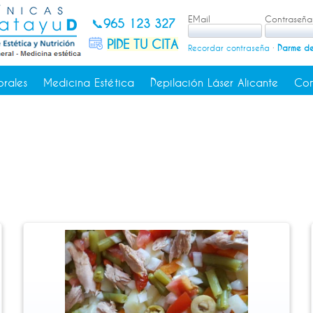
EMail
Contraseña
📞
965 123 327
PIDE TU CITA
Recordar contraseña
·
Darme de
orales
Medicina Estética
Depilación Láser Alicante
Con