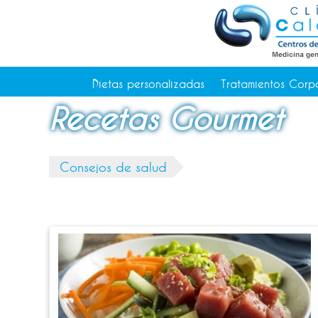
Tratamientos Corporales
Medicina Estética
Depilación Láser Alicante
Contacto
Dietas personalizadas
Tratamientos Corp
Tienda
Recetas Gourmet
Consejos de salud
Consejos de salud