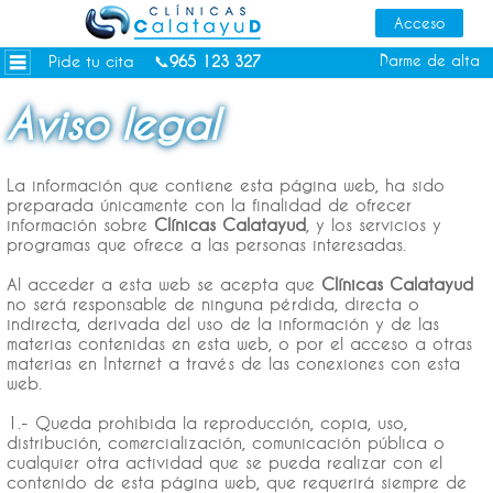
Dietas personalizadas
Tratamientos Corporales
Pide tu cita
Darme de alta
📞
965 123 327
Medicina Estética
Aviso legal
Depilación Láser Alicante
Contacto
La información que contiene esta página web, ha sido
preparada únicamente con la finalidad de ofrecer
Tienda
información sobre
Clínicas Calatayud
, y los servicios y
programas que ofrece a las personas interesadas.
Consejos de salud
Al acceder a esta web se acepta que
Clínicas Calatayud
no será responsable de ninguna pérdida, directa o
indirecta, derivada del uso de la información y de las
materias contenidas en esta web, o por el acceso a otras
materias en Internet a través de las conexiones con esta
web.
1.- Queda prohibida la reproducción, copia, uso,
distribución, comercialización, comunicación pública o
cualquier otra actividad que se pueda realizar con el
contenido de esta página web, que requerirá siempre de