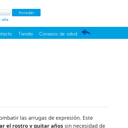
 alta
tacto
Tienda
Consejos de salud
combatir las arrugas de expresión. Este
ar el rostro y quitar años
sin necesidad de