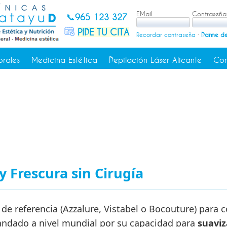
EMail
Contraseña
📞
965 123 327
PIDE TU CITA
Recordar contraseña
·
Darme de
orales
Medicina Estética
Depilación Láser Alicante
Con
y Frescura sin Cirugía
de referencia (Azzalure, Vistabel o Bocouture) para 
andado a nivel mundial por su capacidad para
suaviz