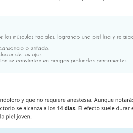
te los músculos faciales, logrando una piel lisa y relaj
 cansancio o enfado.
dedor de los ojos.
sión se conviertan en arrugas profundas permanentes.
ndoloro y que no requiere anestesia. Aunque notarás 
ctorio se alcanza a los
14 días
. El efecto suele dura
a piel joven.