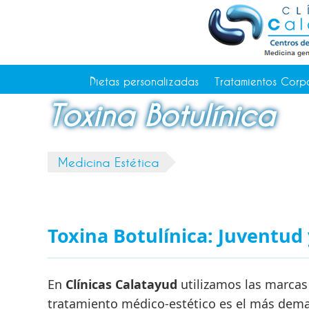
Tratamientos Corporales
Medicina Estética
Depilación Láser Alicante
Contacto
Dietas personalizadas
Tratamientos Corp
Tienda
Toxina Botulínica
Consejos de salud
Medicina Estética
Toxina Botulínica: Juventud 
En
Clínicas Calatayud
utilizamos las marcas 
tratamiento médico-estético es el más dem