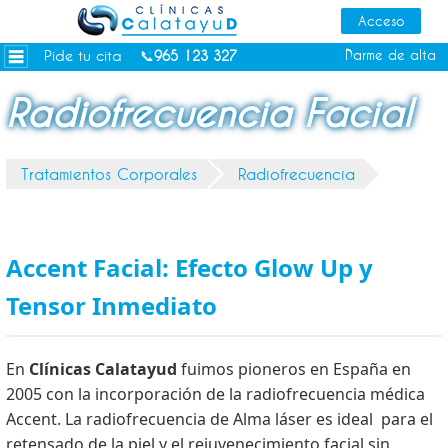
Dietas personalizadas
Tratamientos Corporales
Pide tu cita
Darme de alta
📞
965 123 327
Medicina Estética
Radiofrecuencia Facial
Depilación Láser Alicante
Contacto
Tratamientos Corporales
Radiofrecuencia
Tienda
Consejos de salud
Accent Facial: Efecto Glow Up y
Tensor Inmediato
En
Clínicas Calatayud
fuimos pioneros en España en
2005 con la incorporación de la radiofrecuencia médica
Accent. La radiofrecuencia de Alma láser es ideal para el
retensado de la piel y el rejuvenecimiento facial sin