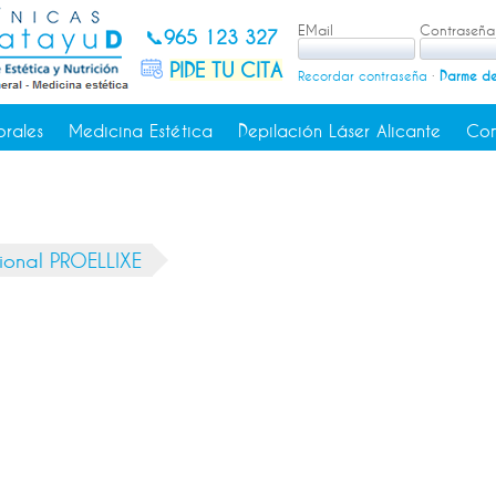
EMail
Contraseña
📞
965 123 327
PIDE TU CITA
Recordar contraseña
·
Darme de
orales
Medicina Estética
Depilación Láser Alicante
Con
ional PROELLIXE