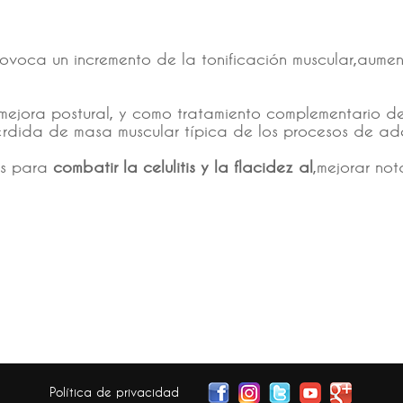
ovoca un incremento de la tonificación muscular,aumen
mejora postural, y como tratamiento complementario d
rdida de masa muscular típica de los procesos de ad
os para
combatir la celulitis y la flacidez al
,mejorar not
Política de privacidad