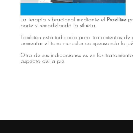
La terapia vibracional mediante el
Proellixe
pr
porte y remodelando la silueta.
También está indicado para tratamientos de 
aumentar el tono muscular compensando la pé
Otra de sus indicaciones es en los tratamient
aspecto de la piel.