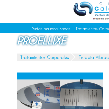
Tratamientos Corporales
Medicina Estética
Depilación Láser Alicante
Contacto
Dietas personalizadas
Tratamientos Corp
Tienda
PROELLIXE
Consejos de salud
Tratamientos Corporales
Terapia Vibrac