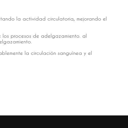
tando la actividad circulatoria, mejorando el
e los procesos de adelgazamiento. al
elgazamiento.
ablemente la circulación sanguínea y el