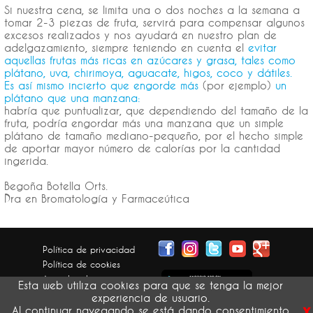
Si nuestra cena, se limita una o dos noches a la semana a
tomar 2-3 piezas de fruta, servirá para compensar algunos
excesos realizados y nos ayudará en nuestro plan de
adelgazamiento, siempre teniendo en cuenta el
evitar
aquellas frutas más ricas en azúcares y grasa, tales como
plátano, uva, chirimoya, aguacate, higos, coco y dátiles.
Es así mismo incierto que engorde más
(por ejemplo)
un
plátano que una manzana:
habría que puntualizar, que dependiendo del tamaño de la
fruta, podría engordar más una manzana que un simple
plátano de tamaño mediano-pequeño, por el hecho simple
de aportar mayor número de calorías por la cantidad
ingerida.
Begoña Botella Orts.
Dra en Bromatología y Farmaceútica
Política de privacidad
Política de cookies
Aviso legal
Esta web utiliza cookies para que se tenga la mejor
Condiciones generales
experiencia de usuario.
x
Devolución pedidos
Al continuar navegando se está dando consentimiento