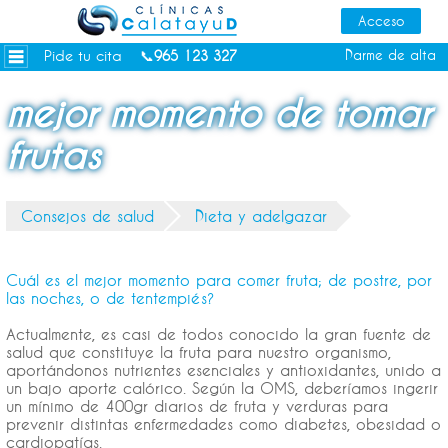
Dietas personalizadas
Tratamientos Corporales
Pide tu cita
Darme de alta
📞
965 123 327
Medicina Estética
mejor momento de tomar
Depilación Láser Alicante
frutas
Contacto
Tienda
Consejos de salud
Dieta y adelgazar
Consejos de salud
Cuál es el mejor momento para comer fruta; de postre, por
las noches, o de tentempiés?
Actualmente, es casi de todos conocido la gran fuente de
salud que constituye la fruta para nuestro organismo,
aportándonos nutrientes esenciales y antioxidantes, unido a
un bajo aporte calórico. Según la OMS, deberíamos ingerir
un mínimo de 400gr diarios de fruta y verduras para
prevenir distintas enfermedades como diabetes, obesidad o
cardiopatías.