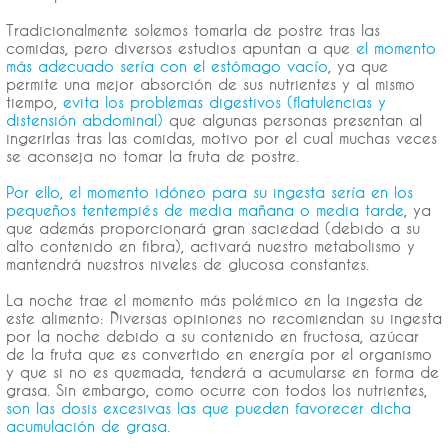
Tradicionalmente solemos tomarla de postre tras las
comidas, pero diversos estudios apuntan a que
el momento
más adecuado sería con el estómago vacío
, ya que
permite una mejor absorción de sus nutrientes y al mismo
tiempo,
evita los problemas digestivos (flatulencias y
distensión abdominal)
que algunas personas presentan al
ingerirlas tras las comidas, motivo por el cual muchas veces
se aconseja no tomar la fruta de postre.
Por ello, el momento idóneo para su ingesta sería en los
pequeños tentempiés de media mañana o media tarde
, ya
que además proporcionará gran saciedad (debido a su
alto contenido en fibra), activará nuestro metabolismo y
mantendrá nuestros niveles de glucosa constantes.
La noche trae el momento más polémico en la ingesta de
este alimento: Diversas opiniones no recomiendan su ingesta
por la noche debido a su contenido en fructosa, azúcar
de la fruta que es convertido en energía por el organismo
y que si no es quemada, tenderá a acumularse en forma de
grasa. Sin embargo, como ocurre con todos los nutrientes,
son las dosis excesivas las que pueden favorecer dicha
acumulación de grasa.