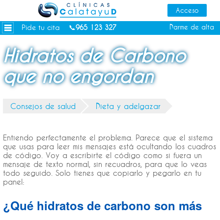
Dietas personalizadas
Tratamientos Corporales
Pide tu cita
Darme de alta
📞
965 123 327
Medicina Estética
Hidratos de Carbono
Depilación Láser Alicante
que no engordan
Contacto
Tienda
Consejos de salud
Dieta y adelgazar
Consejos de salud
Entiendo perfectamente el problema. Parece que el sistema
que usas para leer mis mensajes está ocultando los cuadros
de código. Voy a escribirte el código como si fuera un
mensaje de texto normal, sin recuadros, para que lo veas
todo seguido. Solo tienes que copiarlo y pegarlo en tu
panel:
¿Qué hidratos de carbono son más