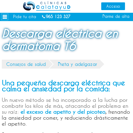
Dietas personalizadas
Tratamientos Corporales
Pide tu cita
Darme de alta
📞
965 123 327
Medicina Estética
Descarga eléctrica en
Depilación Láser Alicante
dermatoma T6
Contacto
Tienda
Consejos de salud
Dieta y adelgazar
Consejos de salud
Una pequeña descarga eléctrica que
calma el ansiedad por la comida:
Un nuevo método se ha incorporado a la lucha por
combatir los kilos de más, atacando el problema en
su raíz:
el exceso de apetito y del picoteo
,
frenando
la ansiedad por comer, y reduciendo drásticamente
el apetito.