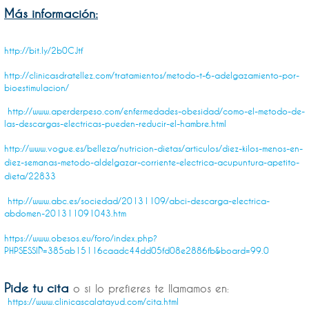
Más información:
http://bit.ly/2b0CJtf
http://clinicasdratellez.com/tratamientos/metodo-t-6-adelgazamiento-por-
bioestimulacion/
http://www.aperderpeso.com/enfermedades-obesidad/como-el-metodo-de-
las-descargas-electricas-pueden-reducir-el-hambre.html
http://www.vogue.es/belleza/nutricion-dietas/articulos/diez-kilos-menos-en-
diez-semanas-metodo-aldelgazar-corriente-electrica-acupuntura-apetito-
dieta/22833
http://www.abc.es/sociedad/20131109/abci-descarga-electrica-
abdomen-201311091043.htm
https://www.obesos.eu/foro/index.php?
PHPSESSID=385ab15116caadc44dd05fd08e2886fb&board=99.0
Pide tu cita
o si lo prefieres te llamamos en
:
https://www.clinicascalatayud.com/cita.html