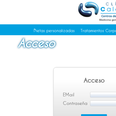
Tratamientos Corporales
Medicina Estética
Depilación Láser Alicante
Contacto
Dietas personalizadas
Tratamientos Corp
Tienda
Acceso
Consejos de salud
Acceso
EMail
Contraseña