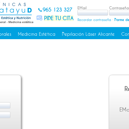
EMail
Contraseña
📞
965 123 327
PIDE TU CITA
Recordar contraseña
·
Darme de
orales
Medicina Estética
Depilación Láser Alicante
Con
R
EMa