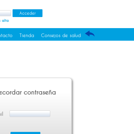
 alta
tacto
Tienda
Consejos de salud
ecordar contraseña
il