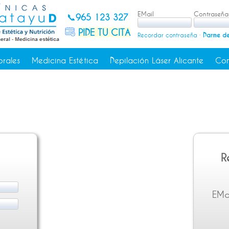
EMail
Contraseña
📞
965 123 327
PIDE TU CITA
Recordar contraseña
·
Darme de
orales
Medicina Estética
Depilación Láser Alicante
Con
R
EMa