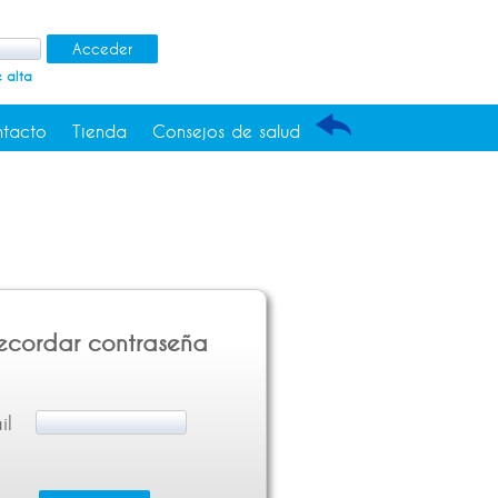
 alta
tacto
Tienda
Consejos de salud
ecordar contraseña
il