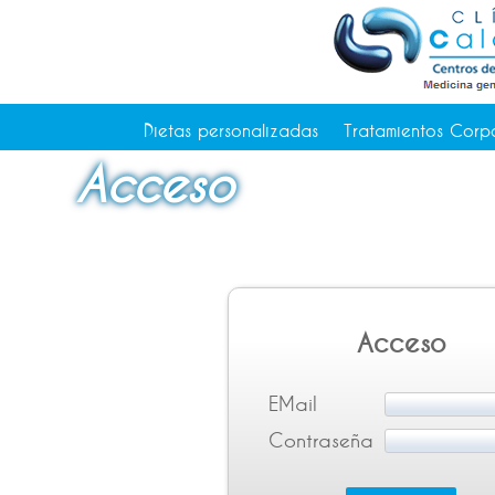
Tratamientos Corporales
Medicina Estética
Depilación Láser Alicante
Contacto
Dietas personalizadas
Tratamientos Corp
Tienda
Acceso
Consejos de salud
Acceso
EMail
Contraseña